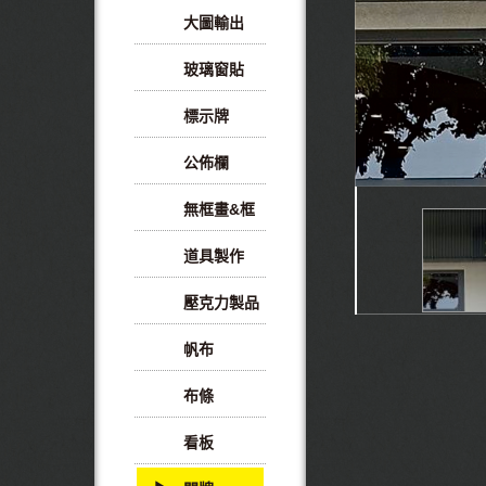
大圖輸出
玻璃窗貼
標示牌
公佈欄
無框畫&框
道具製作
壓克力製品
帆布
布條
看板