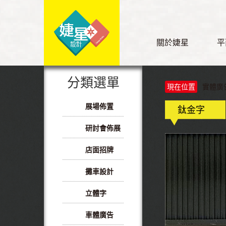
關於婕星
平
分類選單
現在位置
實體廣告
展場佈置
鈦金字
研討會佈展
店面招牌
攤車設計
立體字
車體廣告