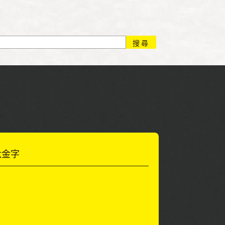
搜尋
鈦金字