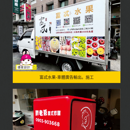
富忒水果-車體廣告輸出。施工