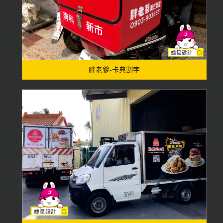
胖老爹-卡典割字