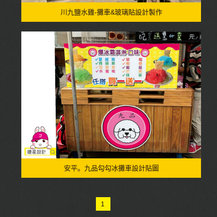
川九鹽水雞-攤車&玻璃貼設計製作
安平。九品勾勾冰攤車設計貼圖
1