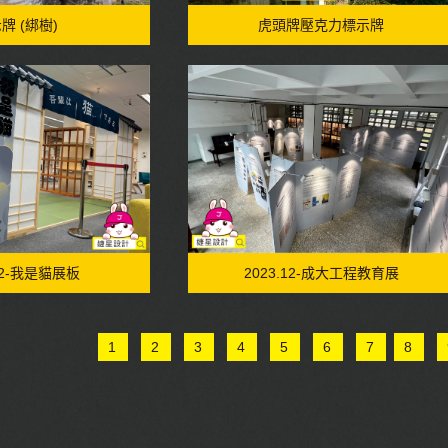
牌 (綁樹)
虎頭牌壓克力標示牌
.12-我是貓展板
2023.12-成大工程教育展
1
2
3
4
5
6
7
8