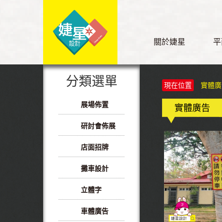
關於婕星
平
分類選單
現在位置
實體廣
展場佈置
實體廣告
研討會佈展
店面招牌
攤車設計
立體字
車體廣告