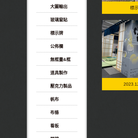
大圖輸出
標示
玻璃窗貼
標示牌
公佈欄
無框畫&框
道具製作
2023
壓克力製品
帆布
布條
看板