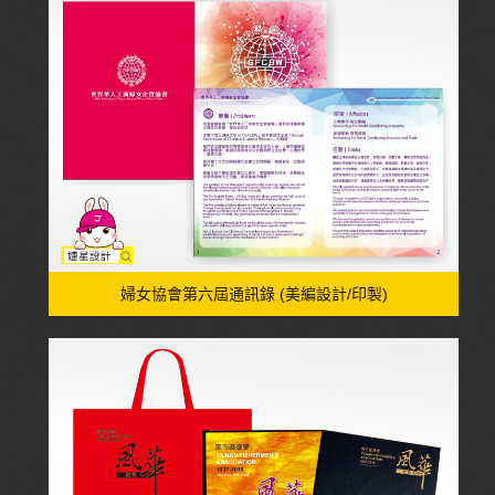
婦女協會第六屆通訊錄 (美編設計/印製)