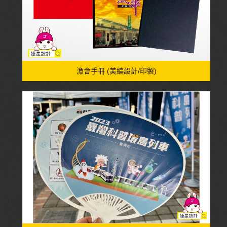
漁會手冊 (美編設計/印製)