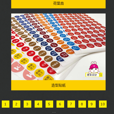
荷葉扇
造型貼紙
1
2
3
4
5
6
7
8
9
10
...