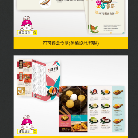
可可餐盒食譜(美編設計/印製)