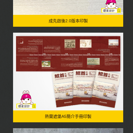
成先啟後2.0版本印製
熱蘭遮堡A5簡介手冊印製