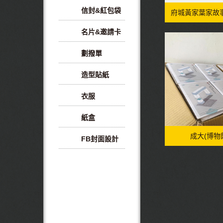
信封&紅包袋
府城黃家葉家故事
名片&邀請卡
劃撥單
造型貼紙
衣服
紙盒
成大(博物
FB封面設計