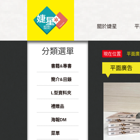
關於婕星
平
分類選單
現在位置
平面廣
書籍&專書
平面廣告
簡介&目錄
L型資料夾
禮贈品
海報DM
菜單