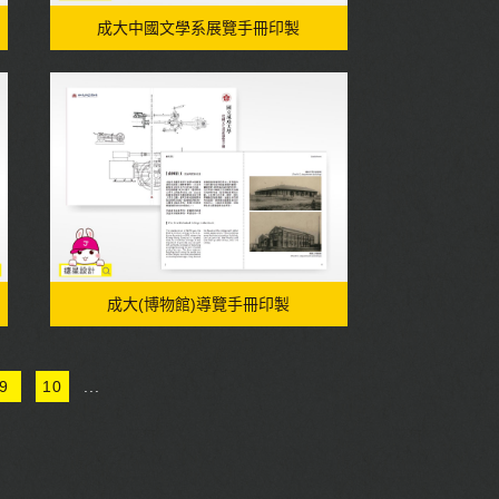
成大中國文學系展覽手冊印製
成大(博物館)導覽手冊印製
9
10
...