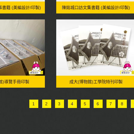
書籍 (美編設計/印製)
陳銘城口訪文集書籍 (美編設計/印製)
館)導覽手冊印製
成大(博物館)工學院特刊印製
1
2
3
4
5
6
7
8